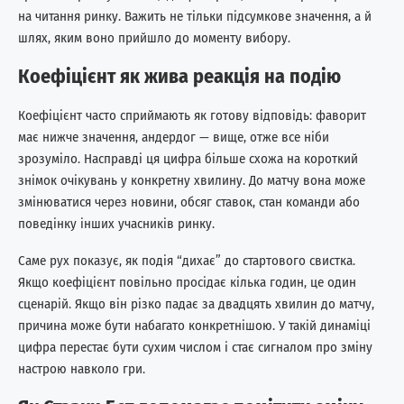
на читання ринку. Важить не тільки підсумкове значення, а й
шлях, яким воно прийшло до моменту вибору.
Коефіцієнт як жива реакція на подію
Коефіцієнт часто сприймають як готову відповідь: фаворит
має нижче значення, андердог — вище, отже все ніби
зрозуміло. Насправді ця цифра більше схожа на короткий
знімок очікувань у конкретну хвилину. До матчу вона може
змінюватися через новини, обсяг ставок, стан команди або
поведінку інших учасників ринку.
Саме рух показує, як подія “дихає” до стартового свистка.
Якщо коефіцієнт повільно просідає кілька годин, це один
сценарій. Якщо він різко падає за двадцять хвилин до матчу,
причина може бути набагато конкретнішою. У такій динаміці
цифра перестає бути сухим числом і стає сигналом про зміну
настрою навколо гри.