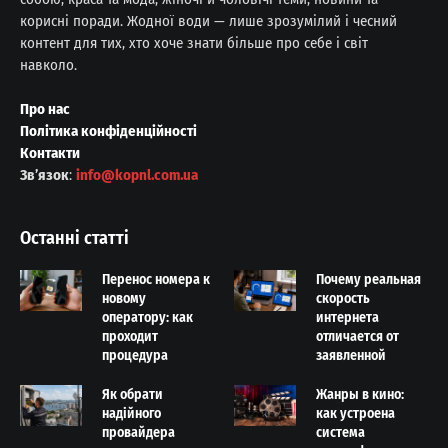
корисні поради. Жодної води — лише зрозумілий і чесний
контент для тих, хто хоче знати більше про себе і світ
навколо.
Про нас
Політика конфіденційності
Контакти
Звʼязок
:
info@kopnl.com.ua
Останні статті
Перенос номера к
Почему реальная
новому
скорость
оператору: как
интернета
проходит
отличается от
процедура
заявленной
Як обрати
Жанры в кино:
надійного
как устроена
провайдера
система