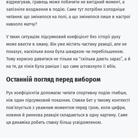
відреагував, гравець може побачити не вигідний момент, а
запізніле входження в подію. Саме тут потрібне холодніше
читання: що змінилося на полі, а що змінилося лише в настрої
навколо матчу?
У таких ситуаціях підсумковий коефіцієнт без історії руху
може ввести в оману. Він уже містить частину реакції, але не
показує, наскільки вона була швидкою чи перебільшеною.
Тому корисно дивитися не тільки на “скільки дають зараз”, а й
на те, де лінія була раніше і що саме штовхнуло її вбік.
Останній погляд перед вибором
Рух коефіцієнтів допомагає читати спортивну подію глибше,
ніж один підсумковий показник. Ставки Бет у такому контексті
пов’язується з уважним моментом перед грою, коли цифри,
новини й ринкова реакція складаються в одну картину. Саме
ця динаміка робить ставку більш усвідомленою.