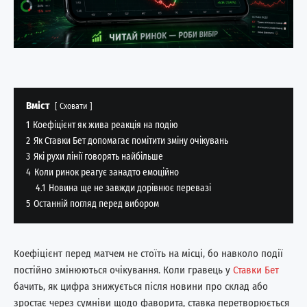
Вміст
Сховати
1
Коефіцієнт як жива реакція на подію
2
Як Ставки Бет допомагає помітити зміну очікувань
3
Які рухи лінії говорять найбільше
4
Коли ринок реагує занадто емоційно
4.1
Новина ще не завжди дорівнює перевазі
5
Останній погляд перед вибором
Коефіцієнт перед матчем не стоїть на місці, бо навколо події
постійно змінюються очікування. Коли гравець у
Ставки Бет
бачить, як цифра знижується після новини про склад або
зростає через сумніви щодо фаворита, ставка перетворюється