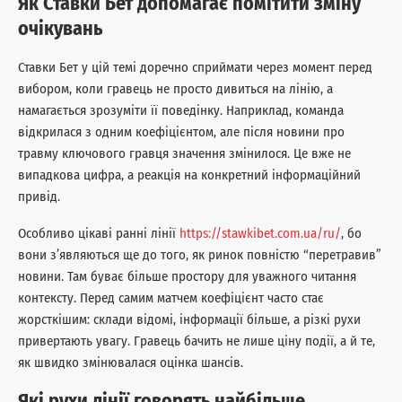
Як Ставки Бет допомагає помітити зміну
очікувань
Ставки Бет у цій темі доречно сприймати через момент перед
вибором, коли гравець не просто дивиться на лінію, а
намагається зрозуміти її поведінку. Наприклад, команда
відкрилася з одним коефіцієнтом, але після новини про
травму ключового гравця значення змінилося. Це вже не
випадкова цифра, а реакція на конкретний інформаційний
привід.
Особливо цікаві ранні лінії
https://stawkibet.com.ua/ru/
, бо
вони з’являються ще до того, як ринок повністю “перетравив”
новини. Там буває більше простору для уважного читання
контексту. Перед самим матчем коефіцієнт часто стає
жорсткішим: склади відомі, інформації більше, а різкі рухи
привертають увагу. Гравець бачить не лише ціну події, а й те,
як швидко змінювалася оцінка шансів.
Які рухи лінії говорять найбільше