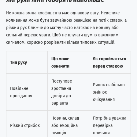
Не кожна зміна коефіцієнта має однакову вагу. Невелике
коливання може бути звичайною реакцією на потік ставок, а
різкий рух ближче до матчу часто натякає на новину або
сильний перекіс уваги. Щоб не плутати шум із важливим
сигналом, корисно розрізняти кілька типових ситуацій.
Що може
Як сприймається
Тип руху
означати
перед ставкою
Поступове
Ринок стабільно
Повільне
зростання
змінює
просідання
довіри до
очікування
варіанта
Новина, склад
Потрібна уважна
Різкий стрибок
або емоційна
перевірка
реакція
причини