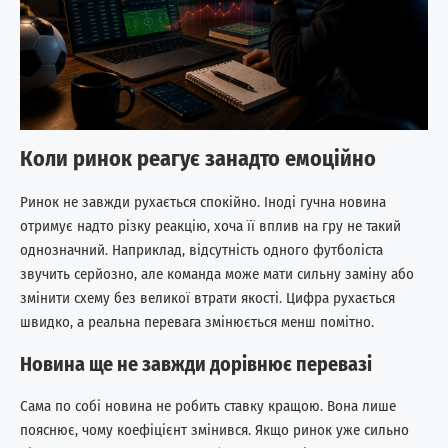
Коли ринок реагує занадто емоційно
Ринок не завжди рухається спокійно. Іноді гучна новина
отримує надто різку реакцію, хоча її вплив на гру не такий
однозначний. Наприклад, відсутність одного футболіста
звучить серйозно, але команда може мати сильну заміну або
змінити схему без великої втрати якості. Цифра рухається
швидко, а реальна перевага змінюється менш помітно.
Новина ще не завжди дорівнює перевазі
Сама по собі новина не робить ставку кращою. Вона лише
пояснює, чому коефіцієнт змінився. Якщо ринок уже сильно