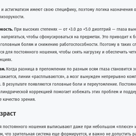
 и астигматизм имеют свою специфику, поэтому логика назначения 
лизорукости.
кость.
При высоких степенях — от +3.0 до +5.0 диоптрий — глаза в
 напрягаться, чтобы сфокусироваться на предметах. Это приводит к 
, головным болям и снижению работоспособности. Поэтому в таких с
ся для постоянного ношения, чтобы снять нагрузку и обеспечить чет
нциях.
зм.
Когда разница в преломлении по разным осям глаза становится з
кажается, линии «расплываются», а мозг вынужден непрерывно комп
. В результате появляются головные боли и переутомление. Постоя
илиндрической коррекцией помогает избежать этих проблем и подд
е качество зрения.
зраст
ля постоянного ношения выписывают даже при небольшом «плюсе» и
ем, что зрительная система еще формируется, и важно не допустить р