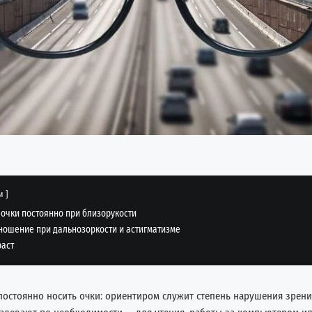
и
 очки постоянно при близорукости
ношение при дальнозоркости и астигматизме
раст
постоянно носить очки: ориентиром служит степень нарушения зрени