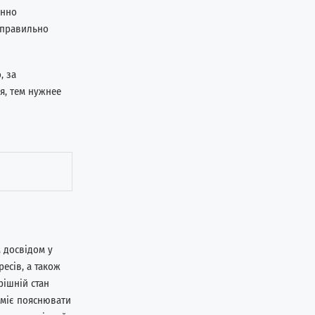
енно
 правильно
, за
я, тем нужнее
 досвідом у
есів, а також
рішній стан
уміє пояснювати