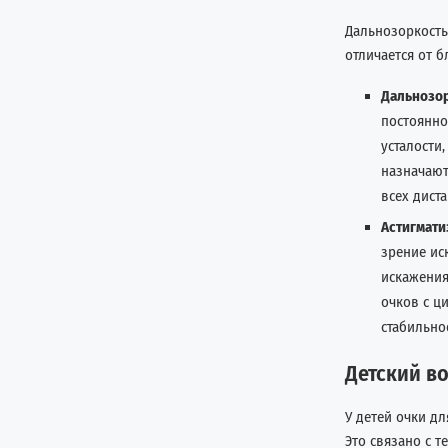
Дальнозоркость
отличается от б
Дальнозор
постоянно
усталости
назначают
всех диста
Астигмати
зрение ис
искажения
очков с ц
стабильно
Детский во
У детей очки д
Это связано с т