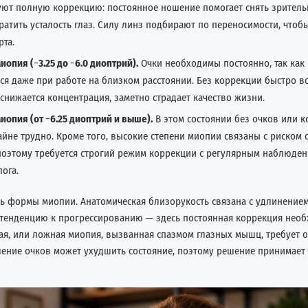
ют полную коррекцию: постоянное ношение помогает снять зрител
ратить усталость глаз. Силу линз подбирают по переносимости, чтоб
та.
иопия (
−
3.25 до
−
6.0 диоптрий).
Очки необходимы постоянно, так как 
ся даже при работе на близком расстоянии. Без коррекции быстро в
, снижается концентрация, заметно страдает качество жизни.
иопия (от
−
6.25 диоптрий и выше).
В этом состоянии без очков или к
айне трудно. Кроме того, высокие степени миопии связаны с риском
 поэтому требуется строгий режим коррекции с регулярным наблюден
ога.
ь формы миопии. Анатомическая близорукость связана с удлинением
 тенденцию к прогрессированию — здесь постоянная коррекция необ
я, или ложная миопия, вызванная спазмом глазных мышц, требует о
ение очков может ухудшить состояние, поэтому решение принимает 