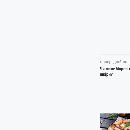
попередній пос
Чи може біоревіт
шкіри?