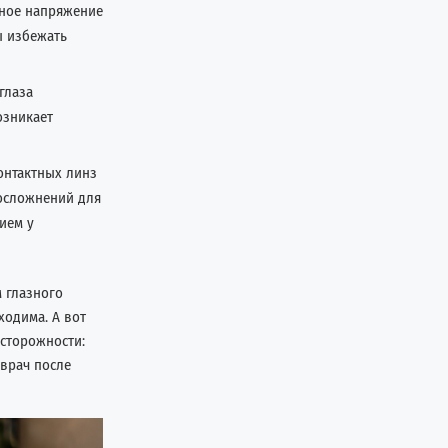
ьное напряжение
ы избежать
глаза
озникает
онтактных линз
 осложнений для
ием у
 глазного
ходима. А вот
сторожности:
врач после