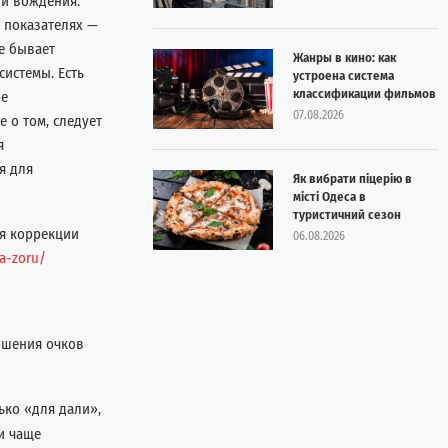
ли вождения.
 показателях —
е бывает
Жанры в кино: как
истемы. Есть
устроена система
классификации фильмов
ое
07.08.2026
 о том, следует
я
я для
Як вибрати піцерію в
місті Одеса в
туристичний сезон
я коррекции
06.08.2026
ya-zoru/
ошения очков
ько «для дали»,
и чаще