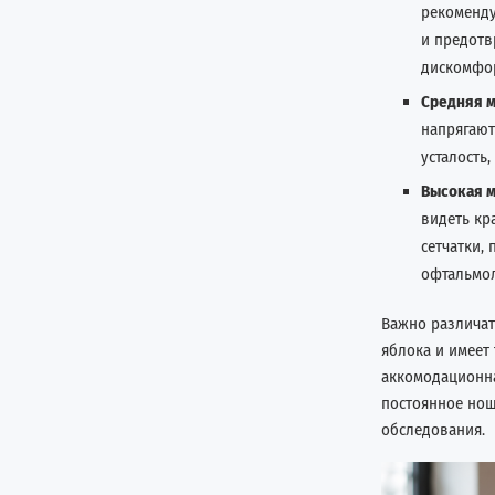
рекоменду
и предотв
дискомфор
Средняя м
напрягают
усталость
Высокая м
видеть кр
сетчатки,
офтальмол
Важно различат
яблока и имеет
аккомодационна
постоянное нош
обследования.