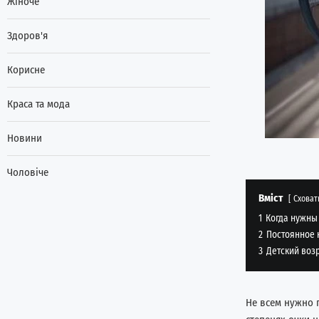
Жіноче
Здоров'я
Корисне
Краса та мода
Новини
Чоловіче
Вміст
Сховат
1
Когда нужны
2
Постоянное 
3
Детский воз
Не всем нужно 