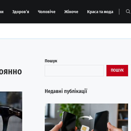
ни
Здоров’я
Чоловіче
Жіноче
Краса та мода
Пошук
тоянно
ПОШУК
Недавні публікації