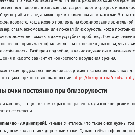
надевают по необходимости — для чтения, работы за компьютером и
постоянном ношении возникает, когда речь идет о средних и высоких
.0 диоптрий и выше, а также при выраженном астигматизме. Это такж
ском возрасте, когда можно повлиять на формирование зрительной с
ример, спазм аккомодации или ложная близорукость, когда постоянн
очков может не помочь, а даже усугубить проблему. Поэтому решение
 постоянно, принимает офтальмолог на основании диагноза, учитыва
 особенности. Разберем подробно, в каких случаях очки назначаютс
шения и как это зависит от конкретного нарушения зрения.
ксоптика» представлен широкий ассортимент качественных очков дл
ртных даже при постоянном ношении:
https://luxoptica.ua/okulyari-dl
ны очки постоянно при близорукости
или миопия, — один из самых распространенных диагнозов, режим н
т от ее степени.
опия (до
−
3.0 диоптрий).
Раньше считалось, что такие очки нужны тол
еть доску в классе или дорожные знаки. Однако сейчас офтальмолог