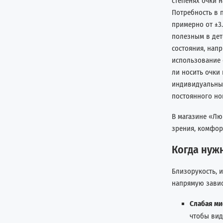
степенях очки 
Потребность в 
примерно от ±3
полезным в дет
состояния, нап
использование 
ли носить очки
индивидуальные
постоянного но
В магазине «Лю
зрения, комфо
Когда нуж
Близорукость, 
напрямую зависи
Слабая ми
чтобы вид