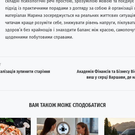
складні психологічні речі простою, зрозумілою мовою та поєднує
підхід із практичними порадами з догляду за собою й організації ж
матеріалах Марина зосереджується на реальних життєвих ситуація
читачам краще розуміти себе, знижувати рівень напруги, піклуват
здоров’я без крайнощів і знаходити баланс між красою, самопочут
щоденними побутовими справами.
т
алізація зупинити старіння
Академія Фінансів та Бізнесу В
виш у серці Варшави, де 
ВАМ ТАКОЖ МОЖЕ СПОДОБАТИСЯ