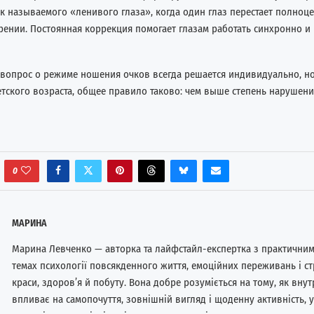
к называемого «ленивого глаза», когда один глаз перестает полноц
зрении. Постоянная коррекция помогает глазам работать синхронно и
 вопрос о режиме ношения очков всегда решается индивидуально, но
тского возраста, общее правило таково: чем выше степень нарушени
0
МАРИНА
Марина Левченко — авторка та лайфстайл-експертка з практичним
темах психології повсякденного життя, емоційних переживань і стр
краси, здоров’я й побуту. Вона добре розуміється на тому, як внут
впливає на самопочуття, зовнішній вигляд і щоденну активність, 