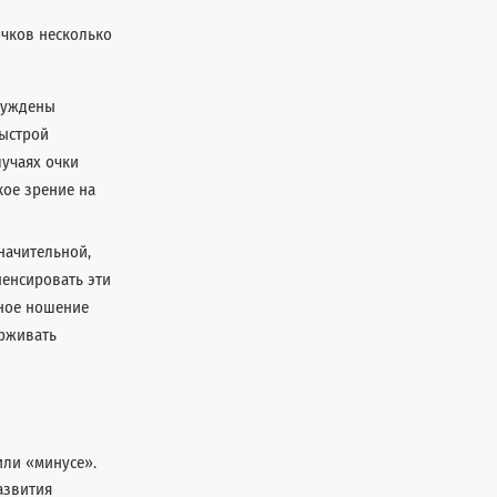
очков несколько
ынуждены
быстрой
лучаях очки
кое зрение на
начительной,
енсировать эти
нное ношение
ерживать
ли «минусе».
азвития