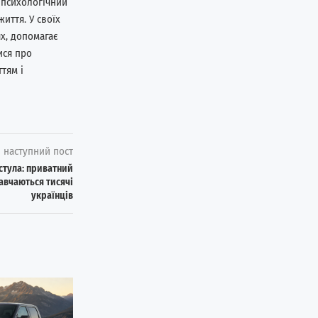
 психологічний
иття. У своїх
х, допомагає
ися про
тям і
наступний пост
істула: приватний
навчаються тисячі
українців