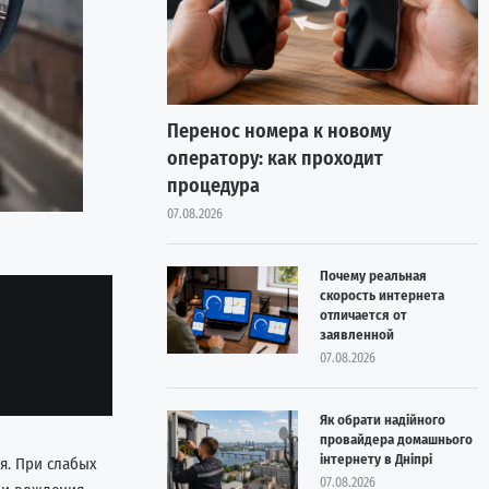
Перенос номера к новому
оператору: как проходит
процедура
07.08.2026
Почему реальная
скорость интернета
отличается от
заявленной
07.08.2026
Як обрати надійного
провайдера домашнього
інтернету в Дніпрі
я. При слабых
07.08.2026