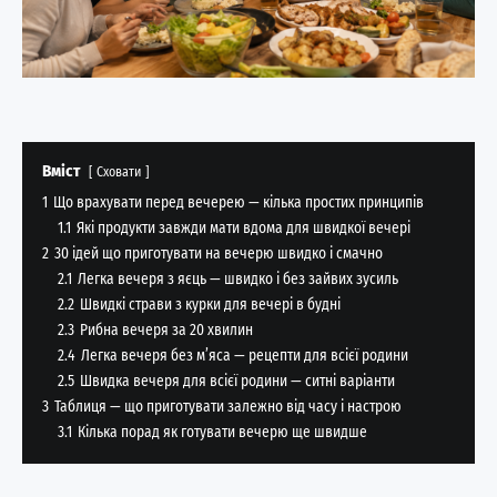
Вміст
Сховати
1
Що врахувати перед вечерею — кілька простих принципів
1.1
Які продукти завжди мати вдома для швидкої вечері
2
30 ідей що приготувати на вечерю швидко і смачно
2.1
Легка вечеря з яєць — швидко і без зайвих зусиль
2.2
Швидкі страви з курки для вечері в будні
2.3
Рибна вечеря за 20 хвилин
2.4
Легка вечеря без м’яса — рецепти для всієї родини
2.5
Швидка вечеря для всієї родини — ситні варіанти
3
Таблиця — що приготувати залежно від часу і настрою
3.1
Кілька порад як готувати вечерю ще швидше