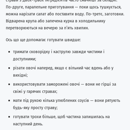
страви з двох-трьох інгредієнтів часто смачніші за складні.
По-друге, паралельне приготування — поки щось тушкується,
можна нарізати салат або поставити воду. По-третє, заготовки.
Відварена крупа або запечена курка в холодильнику
перетворюються на вечерю за п’ять хвилин.
Ось що ще допомагає готувати швидше:
тримати сковорідку і каструлю завжди чистими і
доступними;
різати овочі наперед, якщо є вільний час вдень або у
вихідні;
використовувати заморожені овочі — вони не гірші за
свіжі у гарячих стравах;
мати під рукою кілька улюблених соусів — вони рятують
будь-яку просту страву;
готувати трохи більше, щоб частина залишилась на
наступний день.