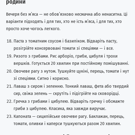
родини
Вечеря без м’яса — не обов’язково несмачна або ненаситна. Ці
варіанти підходять і для тих, хто не їсть м’яса, і для тих, хто
просто хоче чогось легкого.
Паста з томатним соусом і базиліком. Відваріть пасту,
розігрійте консервовані томати зі спеціями — і все.
Ризото з грибами. Рис арборіо, гриби, цибуля і трохи
вершків. Готується 20 хвилин при постійному помішуванні.
Овочеве рагу з нутом. Тушкуйте цукіні, перець, томати і нут
зі спеціями. Ситно і корисно.
Лаваш з сиром і зеленню. Тонкий лаваш, фета або твердий
сир, свіжа зелень — скрутіть і підігрійте на сковорідці.
Гречка з грибами і цибулею. Відваріть гречку і обсмажте
гриби з цибулею. Класика, яка завжди виручає.
Капоната — сицилійське овочеве рагу. Баклажан, перець,
томати, оливки і каперси тушкуються разом 20 хвилин.