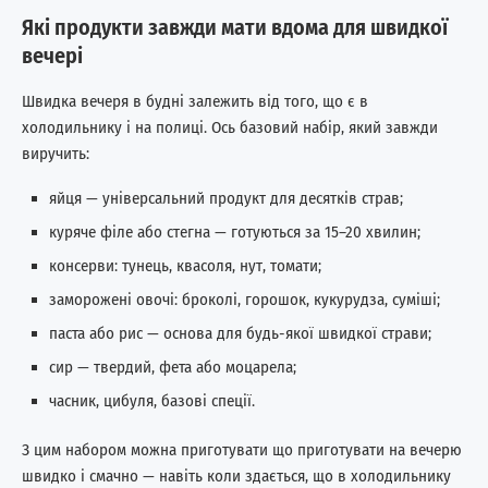
Які продукти завжди мати вдома для швидкої
вечері
Швидка вечеря в будні залежить від того, що є в
холодильнику і на полиці. Ось базовий набір, який завжди
виручить:
яйця — універсальний продукт для десятків страв;
куряче філе або стегна — готуються за 15–20 хвилин;
консерви: тунець, квасоля, нут, томати;
заморожені овочі: броколі, горошок, кукурудза, суміші;
паста або рис — основа для будь-якої швидкої страви;
сир — твердий, фета або моцарела;
часник, цибуля, базові спеції.
З цим набором можна приготувати що приготувати на вечерю
швидко і смачно — навіть коли здається, що в холодильнику