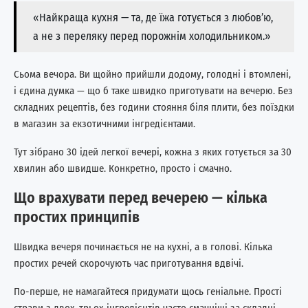
«Найкраща кухня — та, де їжа готується з любов’ю,
а не з переляку перед порожнім холодильником.»
Сьома вечора. Ви щойно прийшли додому, голодні і втомлені,
і єдина думка — що б таке швидко приготувати на вечерю. Без
складних рецептів, без години стояння біля плити, без поїздки
в магазин за екзотичними інгредієнтами.
Тут зібрано 30 ідей легкої вечері, кожна з яких готується за 30
хвилин або швидше. Конкретно, просто і смачно.
Що врахувати перед вечерею — кілька
простих принципів
Швидка вечеря починається не на кухні, а в голові. Кілька
простих речей скорочують час приготування вдвічі.
По-перше, не намагайтеся придумати щось геніальне. Прості