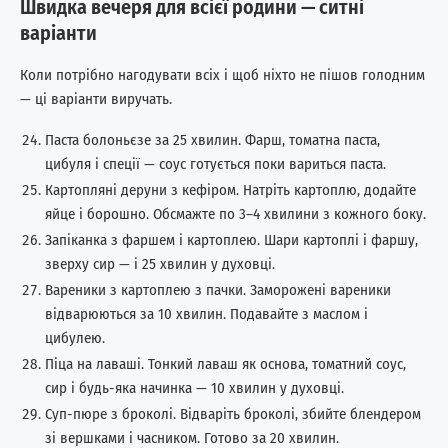
Швидка вечеря для всієї родини — ситні
варіанти
Коли потрібно нагодувати всіх і щоб ніхто не пішов голодним
— ці варіанти виручать.
Паста болоньєзе за 25 хвилин. Фарш, томатна паста,
цибуля і спеції — соус готується поки вариться паста.
Картопляні деруни з кефіром. Натріть картоплю, додайте
яйце і борошно. Обсмажте по 3–4 хвилини з кожного боку.
Запіканка з фаршем і картоплею. Шари картоплі і фаршу,
зверху сир — і 25 хвилин у духовці.
Вареники з картоплею з пачки. Заморожені вареники
відварюються за 10 хвилин. Подавайте з маслом і
цибулею.
Піца на лаваші. Тонкий лаваш як основа, томатний соус,
сир і будь-яка начинка — 10 хвилин у духовці.
Суп-пюре з броколі. Відваріть броколі, збийте блендером
зі вершками і часником. Готово за 20 хвилин.