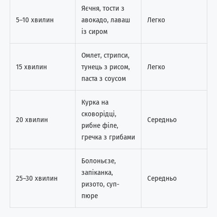
Яєчня, тости з
5–10 хвилин
авокадо, лаваш
Легко
із сиром
Омлет, стрипси,
15 хвилин
тунець з рисом,
Легко
паста з соусом
Курка на
сковорідці,
20 хвилин
Середньо
рибне філе,
гречка з грибами
Болоньєзе,
запіканка,
25–30 хвилин
Середньо
ризото, суп-
пюре