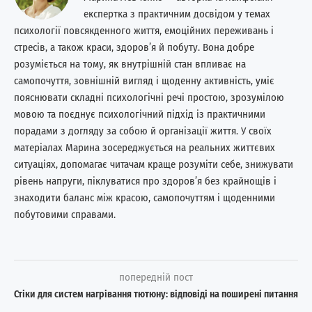
експертка з практичним досвідом у темах
психології повсякденного життя, емоційних переживань і
стресів, а також краси, здоров’я й побуту. Вона добре
розуміється на тому, як внутрішній стан впливає на
самопочуття, зовнішній вигляд і щоденну активність, уміє
пояснювати складні психологічні речі простою, зрозумілою
мовою та поєднує психологічний підхід із практичними
порадами з догляду за собою й організації життя. У своїх
матеріалах Марина зосереджується на реальних життєвих
ситуаціях, допомагає читачам краще розуміти себе, знижувати
рівень напруги, піклуватися про здоров’я без крайнощів і
знаходити баланс між красою, самопочуттям і щоденними
побутовими справами.
попередній пост
Стіки для систем нагрівання тютюну: відповіді на поширені питання