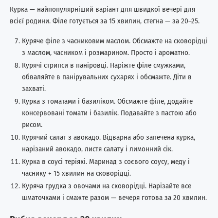
Курка — найпопулярніший варіант для швидкої вечері для
всієї родини. Філе готується за 15 хвилин, стегна — за 20–25.
Куряче філе з часниковим маслом. Обсмажте на сковорідці
з маслом, часником і розмарином. Просто і ароматно.
Курячі стрипси в паніровці. Наріжте філе смужками,
обваляйте в панірувальних сухарях і обсмажте. Діти в
захваті.
Курка з томатами і базиліком. Обсмажте філе, додайте
консервовані томати і базилік. Подавайте з пастою або
рисом.
Курячий салат з авокадо. Відварна або запечена курка,
нарізаний авокадо, листя салату і лимонний сік.
Курка в соусі теріякі. Маринад з соєвого соусу, меду і
часнику + 15 хвилин на сковорідці.
Куряча грудка з овочами на сковорідці. Нарізайте все
шматочками і смажте разом — вечеря готова за 20 хвилин.