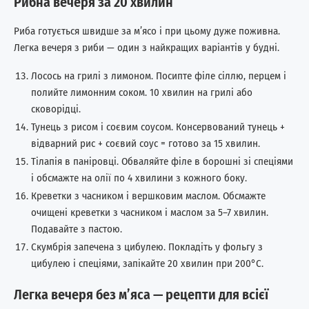
Рибна вечеря за 20 хвилин
Риба готується швидше за м’ясо і при цьому дуже поживна.
Легка вечеря з риби — один з найкращих варіантів у будні.
Лосось на грилі з лимоном. Посипте філе сіллю, перцем і
полийте лимонним соком. 10 хвилин на грилі або
сковорідці.
Тунець з рисом і соєвим соусом. Консервований тунець +
відварний рис + соєвий соус = готово за 15 хвилин.
Тілапія в паніровці. Обваляйте філе в борошні зі спеціями
і обсмажте на олії по 4 хвилини з кожного боку.
Креветки з часником і вершковим маслом. Обсмажте
очищені креветки з часником і маслом за 5–7 хвилин.
Подавайте з пастою.
Скумбрія запечена з цибулею. Покладіть у фольгу з
цибулею і спеціями, запікайте 20 хвилин при 200°C.
Легка вечеря без м’яса — рецепти для всієї