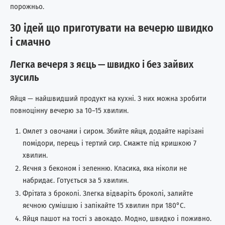
порожньо.
30 ідей що приготувати на вечерю швидко
і смачно
Легка вечеря з яєць — швидко і без зайвих
зусиль
Яйця — найшвидший продукт на кухні. З них можна зробити
повноцінну вечерю за 10–15 хвилин.
Омлет з овочами і сиром. Збийте яйця, додайте нарізані
помідори, перець і тертий сир. Смажте під кришкою 7
хвилин.
Яєчня з беконом і зеленню. Класика, яка ніколи не
набридає. Готується за 5 хвилин.
Фрітата з броколі. Злегка відваріть броколі, залийте
яєчною сумішшю і запікайте 15 хвилин при 180°C.
Яйця пашот на тості з авокадо. Модно, швидко і поживно.