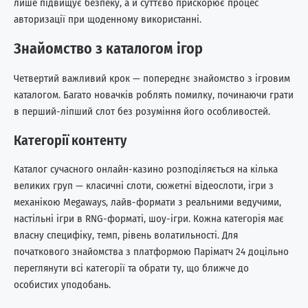
лише підвищує безпеку, а й суттєво прискорює процес
авторизації при щоденному використанні.
Знайомство з каталогом ігор
Четвертий важливий крок — попереднє знайомство з ігровим
каталогом. Багато новачків роблять помилку, починаючи грати
в перший-ліпший слот без розуміння його особливостей.
Категорії контенту
Каталог сучасного онлайн-казино розподіляється на кілька
великих груп — класичні слоти, сюжетні відеослоти, ігри з
механікою Megaways, лайв-формати з реальними ведучими,
настільні ігри в RNG-форматі, шоу-ігри. Кожна категорія має
власну специфіку, темп, рівень волатильності. Для
початкового знайомства з платформою Паріматч 24 доцільно
переглянути всі категорії та обрати ту, що ближче до
особистих уподобань.