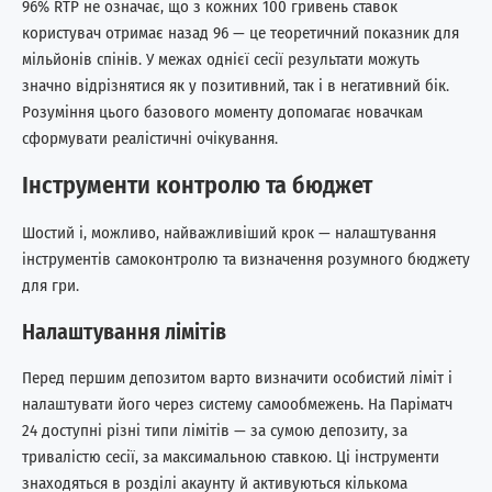
96% RTP не означає, що з кожних 100 гривень ставок
користувач отримає назад 96 — це теоретичний показник для
мільйонів спінів. У межах однієї сесії результати можуть
значно відрізнятися як у позитивний, так і в негативний бік.
Розуміння цього базового моменту допомагає новачкам
сформувати реалістичні очікування.
Інструменти контролю та бюджет
Шостий і, можливо, найважливіший крок — налаштування
інструментів самоконтролю та визначення розумного бюджету
для гри.
Налаштування лімітів
Перед першим депозитом варто визначити особистий ліміт і
налаштувати його через систему самообмежень. На Паріматч
24 доступні різні типи лімітів — за сумою депозиту, за
тривалістю сесії, за максимальною ставкою. Ці інструменти
знаходяться в розділі акаунту й активуються кількома