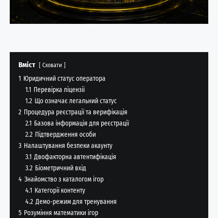
Вміст
Сховати
1
Юридичний статус оператора
1.1
Перевірка ліцензії
1.2
Що означає легальний статус
2
Процедура реєстрації та верифікація
2.1
Базова інформація для реєстрації
2.2
Підтвердження особи
3
Налаштування безпеки акаунту
3.1
Двофакторна автентифікація
3.2
Біометричний вхід
4
Знайомство з каталогом ігор
4.1
Категорії контенту
4.2
Демо-режим для тренування
5
Розуміння математики ігор