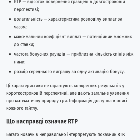
RTP — відсоток повернення гравцеві в довгостроковій
перспективі;
волатильність — характеристика розподілу виплат за
часом;
максимальний коефіцієнт виплат — потенційний множник
до ставки;
частота бонусних раундів — приблизна кількість спінів між
ними;
розмір середнього виграшу за одну активацію бонусу.
Ці характеристики не гарантують конкретних результатів у
короткостроковій перспективі, але дають загальне уявлення
про математичну природу гри. Інформація доступна в описі
кожного тайтлу.
Що насправді означає RTP
Багато новачків неправильно інтерпретують показник RTP.