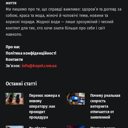
життя
Ми пишемо про те, що справді важливо: здоров’я та догляд за
собою, краса та мода, жіночі й чоловічі теми, новини та
корисні поради. Жодної води — лише зрозумілий і чесний
контент для тих, хто хоче знати більше про себе і світ
навколо.
Про нас
Політика конфіденційності
Контакти
Звʼязок
:
info@kopnl.com.ua
Останні статті
Перенос номера к
Почему реальная
новому
скорость
оператору: как
интернета
проходит
отличается от
процедура
заявленной