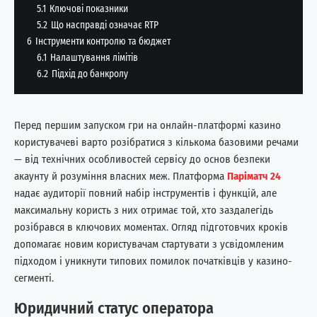
5.1
Ключові показники
5.2
Що насправді означає RTP
6
Інструменти контролю та бюджет
6.1
Налаштування лімітів
6.2
Підхід до банкролу
Перед першим запуском гри на онлайн-платформі казино
користувачеві варто розібратися з кількома базовими речами
— від технічних особливостей сервісу до основ безпеки
акаунту й розуміння власних меж. Платформа
Паріматч 24
надає аудиторії повний набір інструментів і функцій, але
максимальну користь з них отримає той, хто заздалегідь
розібрався в ключових моментах. Огляд підготовчих кроків
допомагає новим користувачам стартувати з усвідомленим
підходом і уникнути типових помилок початківців у казино-
сегменті.
Юридичний статус оператора