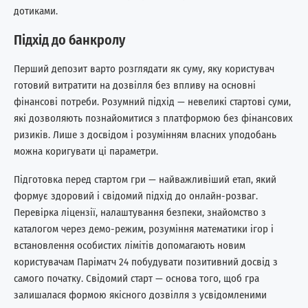
дотиками.
Підхід до банкролу
Перший депозит варто розглядати як суму, яку користувач
готовий витратити на дозвілля без впливу на основні
фінансові потреби. Розумний підхід — невеликі стартові суми,
які дозволяють познайомитися з платформою без фінансових
ризиків. Лише з досвідом і розумінням власних уподобань
можна коригувати ці параметри.
Підготовка перед стартом гри — найважливіший етап, який
формує здоровий і свідомий підхід до онлайн-розваг.
Перевірка ліцензії, налаштування безпеки, знайомство з
каталогом через демо-режим, розуміння математики ігор і
встановлення особистих лімітів допомагають новим
користувачам Паріматч 24 побудувати позитивний досвід з
самого початку. Свідомий старт — основа того, щоб гра
залишалася формою якісного дозвілля з усвідомленими