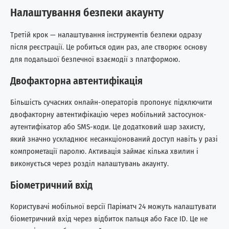
Налаштування безпеки акаунту
Третій крок — налаштування інструментів безпеки одразу
після реєстрації. Це робиться один раз, але створює основу
для подальшої безпечної взаємодії з платформою.
Двофакторна автентифікація
Більшість сучасних онлайн-операторів пропонує підключити
двофакторну автентифікацію через мобільний застосунок-
аутентифікатор або SMS-коди. Це додатковий шар захисту,
який значно ускладнює несанкціонований доступ навіть у разі
компрометації паролю. Активація займає кілька хвилин і
виконується через розділ налаштувань акаунту.
Біометричний вхід
Користувачі мобільної версії Паріматч 24 можуть налаштувати
біометричний вхід через відбиток пальця або Face ID. Це не