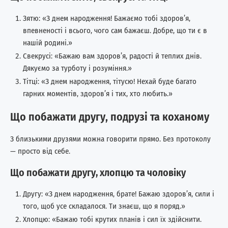
Зятю: «З днем народження! Бажаємо тобі здоров’я,
впевненості і всього, чого сам бажаєш. Добре, що ти є в
нашій родині.»
Свекрусі: «Бажаю вам здоров’я, радості й теплих днів.
Дякуємо за турботу і розуміння.»
Тітці: «З днем народження, тітусю! Нехай буде багато
гарних моментів, здоров’я і тих, хто любить.»
Що побажати другу, подрузі та коханому
З близькими друзями можна говорити прямо. Без протоколу
— просто від себе.
Що побажати другу, хлопцю та чоловіку
Другу: «З днем народження, брате! Бажаю здоров’я, сили і
того, щоб усе складалося. Ти знаєш, що я поряд.»
Хлопцю: «Бажаю тобі крутих планів і сил їх здійснити.