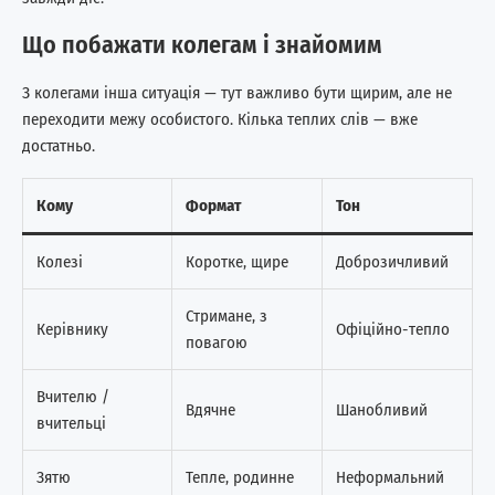
Що побажати колегам і знайомим
З колегами інша ситуація — тут важливо бути щирим, але не
переходити межу особистого. Кілька теплих слів — вже
достатньо.
Кому
Формат
Тон
Колезі
Коротке, щире
Доброзичливий
Стримане, з
Керівнику
Офіційно-тепло
повагою
Вчителю /
Вдячне
Шанобливий
вчительці
Зятю
Тепле, родинне
Неформальний