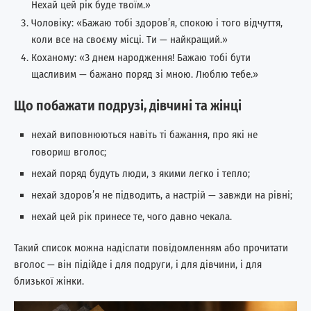
Нехай цей рік буде твоїм.»
Чоловіку: «Бажаю тобі здоров’я, спокою і того відчуття,
коли все на своєму місці. Ти — найкращий.»
Коханому: «З днем народження! Бажаю тобі бути
щасливим — бажано поряд зі мною. Люблю тебе.»
Що побажати подрузі, дівчині та жінці
нехай виповнюються навіть ті бажання, про які не
говориш вголос;
нехай поряд будуть люди, з якими легко і тепло;
нехай здоров’я не підводить, а настрій — завжди на рівні;
нехай цей рік принесе те, чого давно чекала.
Такий список можна надіслати повідомленням або прочитати
вголос — він підійде і для подруги, і для дівчини, і для
близької жінки.