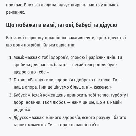
прикрас. Близька людина відчує щирість навіть у кількох
реченнях.
Що побажати мамі, татові, бабусі та дідусю
Батькам і старшому поколінню важливо чути, що їх цінують і
що вони потрібні. Кілька варіантів:
Мамі: «Бажаю тобі здоров’я, спокою і радісних днів. Ти
зробила для нас так багато — нехай тепер доля буде
щедрою до тебе.»
Татові: «Бажаю сили, здоров’я і доброго настрою. Ти —
наша опора, і ми це цінуємо більше, ніж кажемо.»
Бабусі: «Нехай кожен день приносить тобі тепло, турботу і
добрі новини. Твоя любов — найміцніше, що є в нашій
родині.»
Дідусю: «Бажаю міцного здоров’я, ясного розуму і багато
гарних моментів. Ти — гордість нашої сім’ї.»