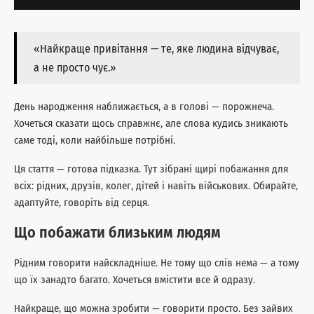
«Найкраще привітання — те, яке людина відчуває,
а не просто чує.»
День народження наближається, а в голові — порожнеча.
Хочеться сказати щось справжнє, але слова кудись зникають
саме тоді, коли найбільше потрібні.
Ця стаття — готова підказка. Тут зібрані щирі побажання для
всіх: рідних, друзів, колег, дітей і навіть військових. Обирайте,
адаптуйте, говоріть від серця.
Що побажати близьким людям
Рідним говорити найскладніше. Не тому що слів нема — а тому
що їх занадто багато. Хочеться вмістити все й одразу.
Найкраще, що можна зробити — говорити просто. Без зайвих