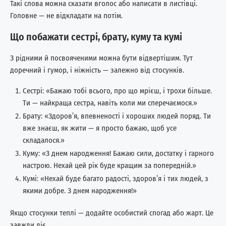
Такі слова можна сказати вголос або написати в листівці.
Головне — не відкладати на потім.
Що побажати сестрі, брату, куму та кумі
З рідними й посвояченими можна бути відвертішим. Тут
доречний і гумор, і ніжність — залежно від стосунків.
Сестрі: «Бажаю тобі всього, про що мрієш, і трохи більше.
Ти — найкраща сестра, навіть коли ми сперечаємося.»
Брату: «Здоров’я, впевненості і хороших людей поряд. Ти
вже знаєш, як жити — я просто бажаю, щоб усе
складалося.»
Куму: «З днем народження! Бажаю сили, достатку і гарного
настрою. Нехай цей рік буде кращим за попередній.»
Кумі: «Нехай буде багато радості, здоров’я і тих людей, з
якими добре. З днем народження!»
Якщо стосунки теплі — додайте особистий спогад або жарт. Це
завжди діє.