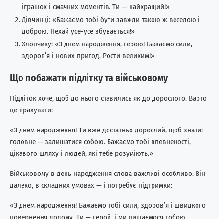
іграшок і смачних моментів. Ти — найкращий!»
Дівчинці: «Бажаємо тобі бути завжди такою ж веселою і
доброю. Нехай усе-усе збувається!»
Хлопчику: «З днем народження, герою! Бажаємо сили,
здоров’я і нових пригод. Рости великим!»
Що побажати підлітку та військовому
Підліток хоче, щоб до нього ставились як до дорослого. Варто
це врахувати:
«З днем народження! Ти вже достатньо дорослий, щоб знати:
головне — залишатися собою. Бажаємо тобі впевненості,
цікавого шляху і людей, які тебе розуміють.»
Військовому в день народження слова важливі особливо. Він
далеко, в складних умовах — і потребує підтримки:
«З днем народження! Бажаємо тобі сили, здоров’я і швидкого
повернення додому. Ти — герой, і ми пишаємося тобою.