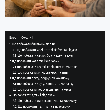
Вміст
Сховати
1
Що побажати близьким людям
1.1
Що побажати мамі, татові, бабусі та дідусю
1.2
Що побажати сестрі, брату, куму та кумі
2
Що побажати колегам і знайомим
2.1
Що побажати колезі, керівнику та вчителю
2.2
Що побажати зятю, свекрусі та тітці
3
Що побажати другу, подрузі та коханому
3.1
Що побажати другу, хлопцю та чоловіку
3.2
Що побажати подрузі, дівчині та жінці
4
Що побажати дітям і підліткам
4.1
Що побажати дитині, дівчинці та хлопчику
4.2
Що побажати підлітку та військовому