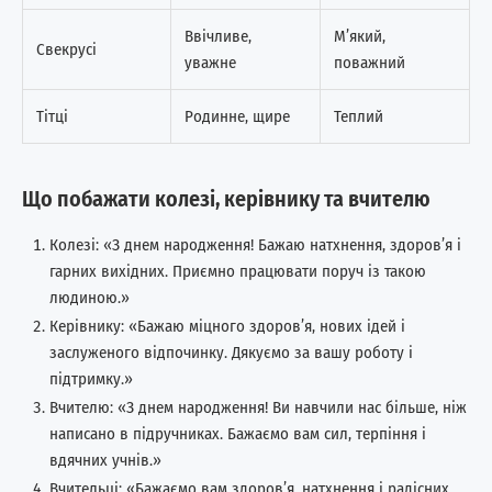
Ввічливе,
М’який,
Свекрусі
уважне
поважний
Тітці
Родинне, щире
Теплий
Що побажати колезі, керівнику та вчителю
Колезі: «З днем народження! Бажаю натхнення, здоров’я і
гарних вихідних. Приємно працювати поруч із такою
людиною.»
Керівнику: «Бажаю міцного здоров’я, нових ідей і
заслуженого відпочинку. Дякуємо за вашу роботу і
підтримку.»
Вчителю: «З днем народження! Ви навчили нас більше, ніж
написано в підручниках. Бажаємо вам сил, терпіння і
вдячних учнів.»
Вчительці: «Бажаємо вам здоров’я, натхнення і радісних