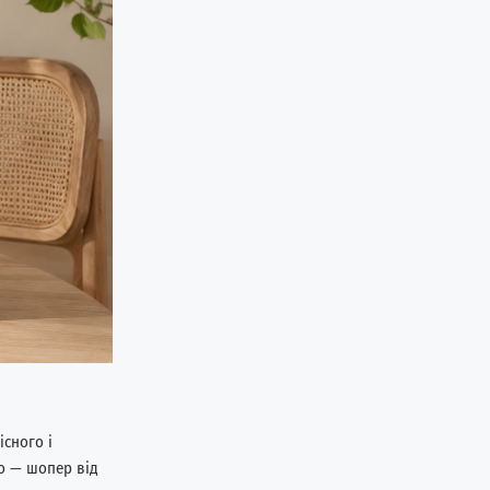
існого і
но — шопер від