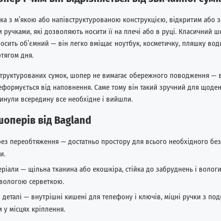
ка з м’якою або напівструктурованою конструкцією, відкритим або 
 ручками, які дозволяють носити її на плечі або в руці. Класичний 
осить об’ємний — він легко вміщає ноутбук, косметичку, пляшку води 
тягом дня.
 структурованих сумок, шопер не вимагає обережного поводження — в
деформується від наповнення. Саме тому він такий зручний для щоде
инули всередину все необхідне і вийшли.
оперів від Bagland
 без переобтяження — достатньо простору для всього необхідного без
и.
еріали — щільна тканина або екошкіра, стійка до забруднень і вологи
 вологою серветкою.
 деталі — внутрішні кишені для телефону і ключів, міцні ручки з по
 у місцях кріплення.