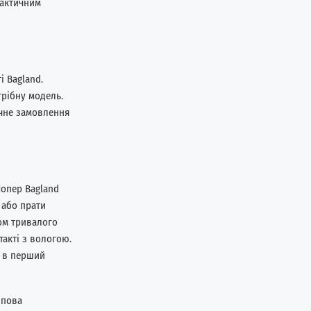
рактичним
і Bagland.
рібну модель.
учне замовлення
Шопер Bagland
 або прати
гом тривалого
такті з вологою.
 в перший
ипова