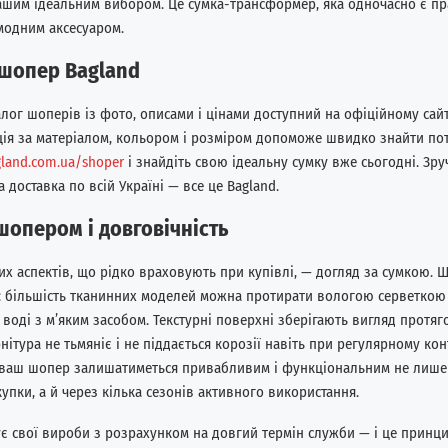
вашим ідеальним вибором. Це сумка-трансформер, яка одночасно є п
модним аксесуаром.
 шопер Bagland
лог шоперів із фото, описами і цінами доступний на офіційному сайт
ція за матеріалом, кольором і розміром допоможе швидко знайти пот
land.com.ua/shoper
і знайдіть свою ідеальну сумку вже сьогодні. Зр
 доставка по всій Україні — все це Bagland.
шопером і довговічність
х аспектів, що рідко враховують при купівлі, — догляд за сумкою. 
я: більшість тканинних моделей можна протирати вологою серветкою
 воді з м’яким засобом. Текстурні поверхні зберігають вигляд протя
рнітура не тьмяніє і не піддається корозії навіть при регулярному кон
 ваш шопер залишатиметься привабливим і функціональним не лише
купки, а й через кілька сезонів активного використання.
ує свої вироби з розрахунком на довгий термін служби — і це принц