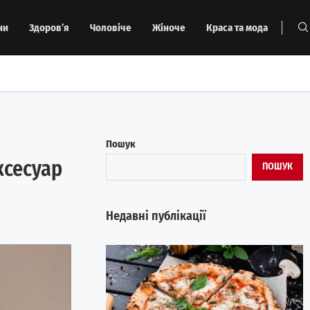
ни
Здоров’я
Чоловіче
Жіноче
Краса та мода
Пошук
ксесуар
ПОШУК
Недавні публікації