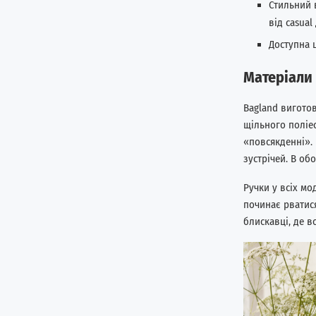
Стильний 
від casual
Доступна 
Матеріали 
Bagland виготов
щільного поліе
«повсякденні». 
зустрічей. В об
Ручки у всіх мо
починає рватися
блискавці, де в