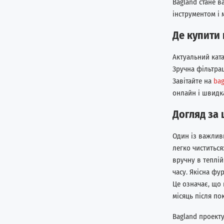
Bagland стане 
інструментом і 
Де купити
Актуальний ката
Зручна фільтра
Завітайте на
bag
онлайн і швидка
Догляд за 
Один із важливи
легко чиститьс
вручну в теплій
часу. Якісна фу
Це означає, що
місяць після по
Bagland проект