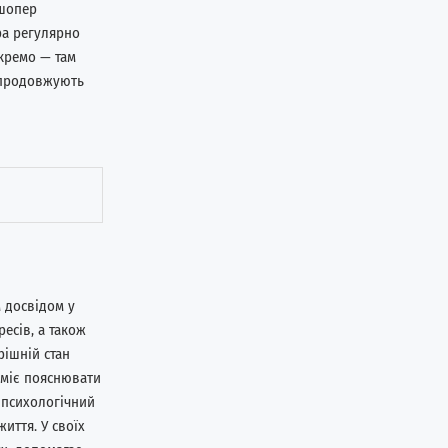
 шопер
ра регулярно
кремо — там
а продовжують
 досвідом у
есів, а також
рішній стан
уміє пояснювати
 психологічний
иття. У своїх