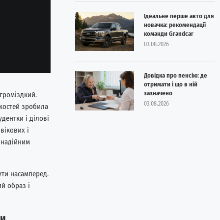
Ідеальне перше авто для
новачка: рекомендації
команди Grandcar
03.08.2026
Довідка про пенсію: де
отримати і що в ній
зазначено
громіздкий.
03.08.2026
костей зробила
дентки і ділові
вікових і
 надійним
ути насамперед.
й образ і
ки