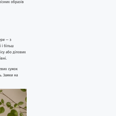
різних образів
ери — з
 і більш
ісу або ділових
вні.
евих сумок
ь. Замки на