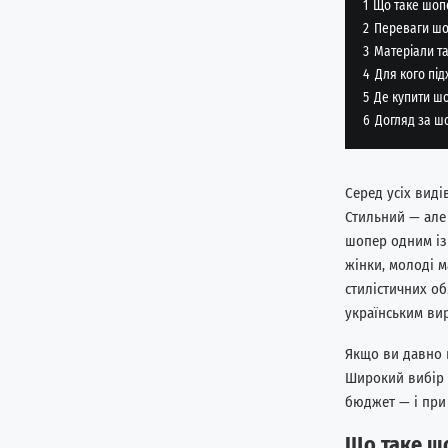
1
Що таке шопе
2
Переваги шо
3
Матеріали та
4
Для кого під
5
Де купити ш
6
Догляд за шо
Серед усіх виді
Стильний — але
шопер одним із 
жінки, молоді м
стилістичних об
українським ви
Якщо ви давно 
Широкий вибір м
бюджет — і при
Що таке шо