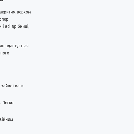
закритим верхом
шопер
і всі дрібниці,
ін адаптується
нного
 зайвої ваги
. Легко
двійним