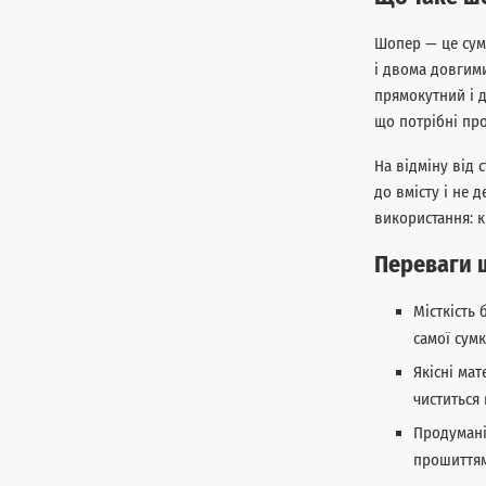
Шопер — це сум
і двома довгими
прямокутний і д
що потрібні про
На відміну від
до вмісту і не 
використання: к
Переваги ш
Місткість
самої сумк
Якісні мат
чиститься
Продумані
прошиттям