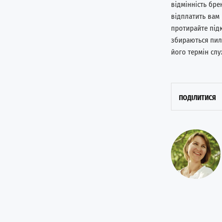
відмінність бр
відплатить вам
протирайте під
збираються пил 
його термін сл
ПОДІЛИТИСЯ