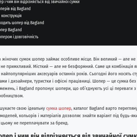
р і чим він відрізняється від звичайної сумки
перів від Bagland
 конструкція
ходить шопер від Bagland
опер Bagland
пером і довговічність
в жіночих сумок шопер займає особливе місце. Він великий — але не 
 не примхливий. Місткий — але не безформний. Саме ця комбінація я
найпопулярніших аксесуарів останніх років. Сьогодні його носять сту
ами і дизайнери, туристки і офісні працівниці. Шопер — це сумка без 
межень, і Bagland пропонує шопери, що об’єднують усі ці переваги з
робництвом.
шукаєте свою ідеальну
сумка шопер
, каталог Bagland варто переглян
оделей, кольорів і матеріалів дозволяє знайти варіант під будь-яки
 цьому не переплачувати за бренд.
пер і чим він відрізняється від звичайної сум