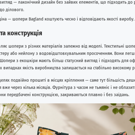
вигляд — лаконічний дизайн без зайвих елементів, що підходить до 
 до ділового.
ціна — шопери Bagland коштують чесно і відповідають якості виробу.
та конструкція
ляє шопери з різних матеріалів залежно від моделі. Текстильні шоп
стеру або нейлону з водовідштовхувальним просоченням. Вони легші
Шопери з екошкіри мають більш статусний вигляд і підходять для оф
ох випадках якість виробництва залишається на стабільно високому рі
делях подвійно прошиті в місцях кріплення — саме тут більшість деш
 вже через кілька місяців. Фурнітура з часом не тьмяніє і не облазит
они передбачені конструкцією, закриваються плавно і без заїдань.