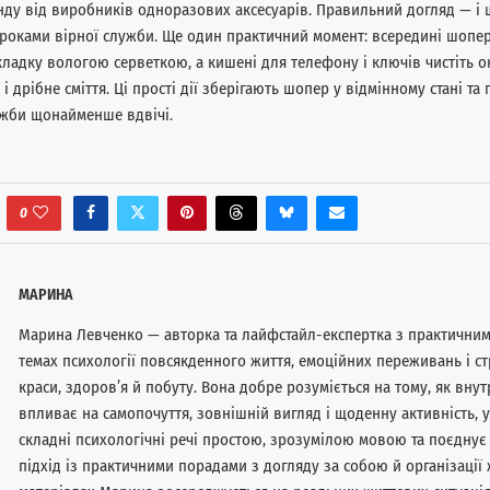
енду від виробників одноразових аксесуарів. Правильний догляд — і
 роками вірної служби. Ще один практичний момент: всередині шопе
кладку вологою серветкою, а кишені для телефону і ключів чистіть о
і дрібне сміття. Ці прості дії зберігають шопер у відмінному стані т
ужби щонайменше вдвічі.
0
МАРИНА
Марина Левченко — авторка та лайфстайл-експертка з практичним
темах психології повсякденного життя, емоційних переживань і стр
краси, здоров’я й побуту. Вона добре розуміється на тому, як внут
впливає на самопочуття, зовнішній вигляд і щоденну активність, 
складні психологічні речі простою, зрозумілою мовою та поєднує
підхід із практичними порадами з догляду за собою й організації ж