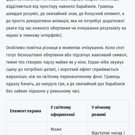
відділяються від простору навколо барабанів. Гравець
швидше розуміє, де звичайний знак, де бонусний елемент, а
де просто декоративна анімація, яка не потребує додаткової
уваги під час кожного обертання чи очікування результату на
екрані в темному інтерфейсі.
Особливо помітна різниця в моментах очікування. Коли слот
готує безкоштовні обертання або підсвічує важливий символ,
темне тло створює паузу майже як у кіно. Екран ніби звужує
сцену до потрібної деталі, і короткий ефект сприймається
виразніше, ніж на світлому перенасиченому фоні. Гравець
одразу бачить, де напруга гри, а де звичайний рух барабанів
без зайвих підказок у реальному часі.
У світлому
У нічному
Елемент екрана
оформленні
режимі
Може
Відступає назад і