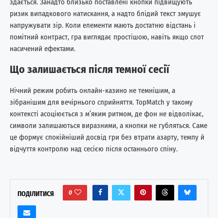
здається. Занадто близько поставлені кнопки підвищують
ризик випадкового натискання, а надто блідий текст змушує
напружувати зір. Коли елементи мають достатню відстань і
помітний контраст, гра виглядає простішою, навіть якщо слот
насичений ефектами.
Що залишається після темної сесії
Нічний режим робить онлайн-казино не темнішим, а
зібранішим для вечірнього сприйняття. TopMatch у такому
контексті асоціюється з м’яким ритмом, де фон не відволікає,
символи залишаються виразними, а кнопки не губляться. Саме
це формує спокійніший досвід гри без втрати азарту, темпу й
відчуття контролю над сесією після останнього спіну.
0
ПОДІЛИТИСЯ