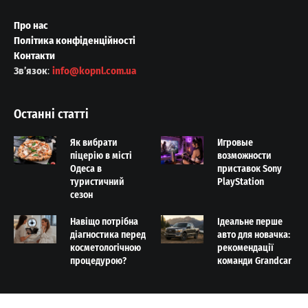
Про нас
Політика конфіденційності
Контакти
Звʼязок
:
info@kopnl.com.ua
Останні статті
Як вибрати
Игровые
піцерію в місті
возможности
Одеса в
приставок Sony
туристичний
PlayStation
сезон
Навіщо потрібна
Ідеальне перше
діагностика перед
авто для новачка:
косметологічною
рекомендації
процедурою?
команди Grandcar