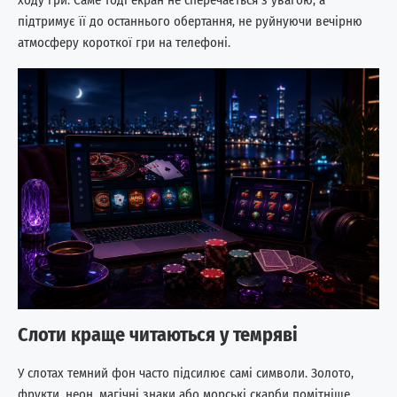
ходу гри. Саме тоді екран не сперечається з увагою, а
підтримує її до останнього обертання, не руйнуючи вечірню
атмосферу короткої гри на телефоні.
Слоти краще читаються у темряві
У слотах темний фон часто підсилює самі символи. Золото,
фрукти, неон, магічні знаки або морські скарби помітніше