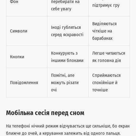
Фон
перебирати на
підтримує гру
себе увагу
Виділяються
Іноді губляться
Символи
чіткіше на
серед яскравості
барабанах
Конкурують з
Легше читаються
Кнопки
іншими блоками
як головна дія
Помітні, але
Сприймаються
Повідомлення
можуть різати
спокійніше й
очі
точніше
Мобільна сесія перед сном
На телефоні нічний режим відчувається ще сильніше, бо екран
ближче до очей, а керування залежить від одного пальця.