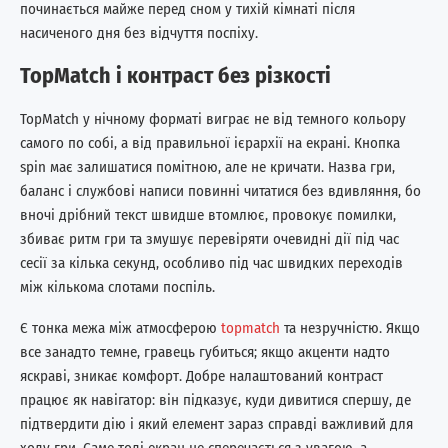
починається майже перед сном у тихій кімнаті після
насиченого дня без відчуття поспіху.
TopMatch і контраст без різкості
TopMatch у нічному форматі виграє не від темного кольору
самого по собі, а від правильної ієрархії на екрані. Кнопка
spin має залишатися помітною, але не кричати. Назва гри,
баланс і службові написи повинні читатися без вдивляння, бо
вночі дрібний текст швидше втомлює, провокує помилки,
збиває ритм гри та змушує перевіряти очевидні дії під час
сесії за кілька секунд, особливо під час швидких переходів
між кількома слотами поспіль.
Є тонка межа між атмосферою
topmatch
та незручністю. Якщо
все занадто темне, гравець губиться; якщо акценти надто
яскраві, зникає комфорт. Добре налаштований контраст
працює як навігатор: він підказує, куди дивитися спершу, де
підтвердити дію і який елемент зараз справді важливий для