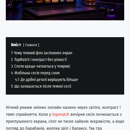
Вміст
Сховати
1
Чому темний фон заспокоює екран
2
TopMatch і контраст без різкості
3
Слоти краще читаються у темряві
4
Мобільна сесія перед сном
4.1
Де дрібні деталі вирішують більше
5
Що залишається після темної сесії
Нічний режим змінює онлайн-казино через світло, контраст і
темп сприйняття. Коли у
topmatch
вечірня сесія починається з
приглушеного екрана, слот не тисне зайвою яскравістю, а веде
погляд до барабанів, кнопки spin і балансу. Так гра