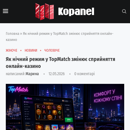
Головна
»
Як нічний режим у TopMatch змінює сприйняття онлайн-
казино
ЖІНОЧЕ
НОВИНИ
ЧОЛОВІЧЕ
Як нічний режим у TopMatch змінює сприйняття
онлайн-казино
написаний
Марина
12.05.2026
0 коментарі