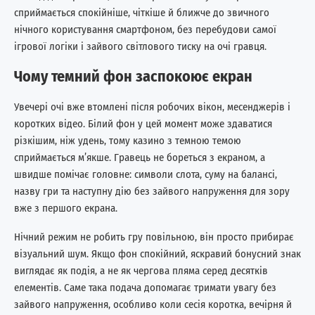
сприймається спокійніше, чіткіше й ближче до звичного
нічного користування смартфоном, без перебудови самої
ігрової логіки і зайвого світлового тиску на очі гравця.
Чому темний фон заспокоює екран
Увечері очі вже втомлені після робочих вікон, месенджерів і
коротких відео. Білий фон у цей момент може здаватися
різкішим, ніж удень, тому казино з темною темою
сприймається м’якше. Гравець не бореться з екраном, а
швидше помічає головне: символи слота, суму на балансі,
назву гри та наступну дію без зайвого напруження для зору
вже з першого екрана.
Нічний режим не робить гру повільною, він просто прибирає
візуальний шум. Якщо фон спокійний, яскравий бонусний знак
виглядає як подія, а не як чергова пляма серед десятків
елементів. Саме така подача допомагає тримати увагу без
зайвого напруження, особливо коли сесія коротка, вечірня й