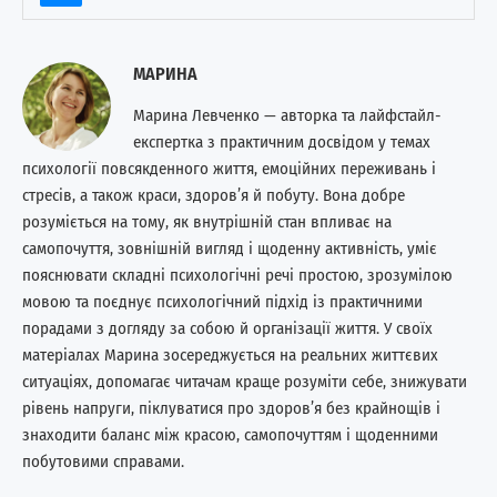
МАРИНА
Марина Левченко — авторка та лайфстайл-
експертка з практичним досвідом у темах
психології повсякденного життя, емоційних переживань і
стресів, а також краси, здоров’я й побуту. Вона добре
розуміється на тому, як внутрішній стан впливає на
самопочуття, зовнішній вигляд і щоденну активність, уміє
пояснювати складні психологічні речі простою, зрозумілою
мовою та поєднує психологічний підхід із практичними
порадами з догляду за собою й організації життя. У своїх
матеріалах Марина зосереджується на реальних життєвих
ситуаціях, допомагає читачам краще розуміти себе, знижувати
рівень напруги, піклуватися про здоров’я без крайнощів і
знаходити баланс між красою, самопочуттям і щоденними
побутовими справами.