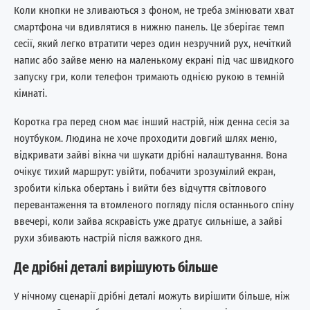
Коли кнопки не зливаються з фоном, не треба змінювати хват
смартфона чи вдивлятися в нижню панель. Це зберігає темп
сесії, який легко втратити через один незручний рух, нечіткий
напис або зайве меню на маленькому екрані під час швидкого
запуску гри, коли телефон тримають однією рукою в темній
кімнаті.
Коротка гра перед сном має інший настрій, ніж денна сесія за
ноутбуком. Людина не хоче проходити довгий шлях меню,
відкривати зайві вікна чи шукати дрібні налаштування. Вона
очікує тихий маршрут: увійти, побачити зрозумілий екран,
зробити кілька обертань і вийти без відчуття світлового
перевантаження та втомленого погляду після останнього спіну
ввечері, коли зайва яскравість уже дратує сильніше, а зайві
рухи збивають настрій після важкого дня.
Де дрібні деталі вирішують більше
У нічному сценарії дрібні деталі можуть вирішити більше, ніж