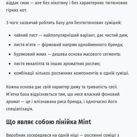
віддає смак — але без нікотину і без характерних тютюнових
гірких нот.
З чого зазвичай роблять базу для безтютюнових сумішей:
чайний лист — найпопулярніший варіант, дає чистий дим;
листя м’яти — фірмовий напрям однойменного бренда;
буряковий жмих — дешева основа масового сегмента;
листя евкаліпта та інших ароматних рослин;
комбінації кількох рослинних компонентів в одній суміші.
Кожна основа дає свій характер диму та тривалість сесії.
М’ятна база відрізняється тим, що несе власний фоновий
аромат — це і впізнавана риса бренда, і одночасно його
спеціалізація.
Що являє собою лінійка Mint
Виробник зосередився на одній ніші — рослинні суміші з