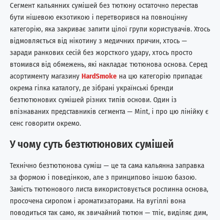
Сегмент кальянних сумішей без тютюну остаточно перестав
бути нішевою екзотикою і перетворився на повноцінну
категорію, яка закриває запити цілої групи користувачів. Хтось
відмовляється від нікотину з медичних причин, хтось —
заради ранкових сесій без жорсткого удару, хтось просто
втомився від обмежень, які накладає тютюнова основа. Серед
асортименту магазину
HardSmoke
на цю категорію припадає
окрема гілка каталогу, де зібрані українські бренди
безтютюнових сумішей різних типів основи. Один із
впізнаваних представників сегмента — Mint, і про цю лінійку є
сенс говорити окремо.
У чому суть безтютюнових сумішей
Технічно безтютюнова суміш — це та сама кальянна заправка
за формою і поведінкою, але з принципово іншою базою.
Замість тютюнового листа використовується рослинна основа,
просочена сиропом і ароматизаторами. На вугіллі вона
поводиться так само, як звичайний тютюн — тліє, виділяє дим,