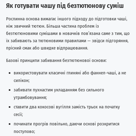
Як готувати чашу під безтютюнову суміш
Рослинна основа вимагає іншого підходу до підготовки чаші,
ніж звичний тютюн. Більша частина проблем із
безтютюновими сумішами в новачків пов’язана саме з тим, що
їх забивають за тютюновими правилами — звідси підгоряння,
прісний смак або швидке відпрацювання.
Базові принципи забивання безтютюнової основи:
використовувати класичні глиняні або фаннел-чаші, а не
силікон;
забивати пухнастим укладанням без сильного
утрамбовування;
ставити два кокосові вугілля замість трьох на початку
сесії;
починати прогрів повільно, даючи основі розкритися
поступово;