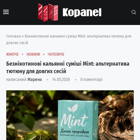
Головна
»
Безнікотинові кальянні суміші Mint: альтернатива тютюну для
довгих сесій
ЖІНОЧЕ
НОВИНИ
ЧОЛОВІЧЕ
Безнікотинові кальянні суміші Mint: альтернатива
тютюну для довгих сесій
написаний
Марина
14.05.2026
0 коментарі