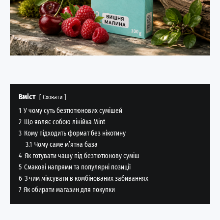
Вміст
Сховати
1
У чому суть безтютюнових сумішей
2
Що являє собою лінійка Mint
3
Кому підходить формат без нікотину
3.1
Чому саме м’ятна база
4
Як готувати чашу під безтютюнову суміш
5
Смакові напрями та популярні позиції
6
З чим міксувати в комбінованих забиваннях
7
Як обирати магазин для покупки