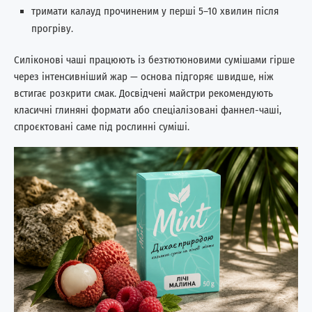
тримати калауд прочиненим у перші 5–10 хвилин після
прогріву.
Силіконові чаші працюють із безтютюновими сумішами гірше
через інтенсивніший жар — основа підгоряє швидше, ніж
встигає розкрити смак. Досвідчені майстри рекомендують
класичні глиняні формати або спеціалізовані фаннел-чаші,
спроєктовані саме під рослинні суміші.