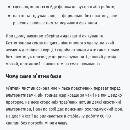
сценарії, коли сесія йде фоном до зустрічі або роботи;
вагітні та годувальниці — формально без нікотину, але
рішення залишається за медичним фахівцем.
При цьому важливо зберігати адекватні очікування.
Безтютюнова суміш не дасть нікотинового удару, на який
чекають досвідчені курці, і спроба отримати «те саме, тільки
без нікотину» призведе до розчарування. Це інший досвід —
м’який, протяжний, з акцентом на смак і компанію.
Чому саме м’ятна база
М’ятний лист як основа має кілька практичних переваг перед
альтернативами. Він тримає жар краще за чай і не так швидко
прогорає, не несе сторонніх трав’яних нот, як деякі екзотичні
альтернативи, і сам по собі дає приємний охолоджуючий фон.
На довгій сесії це виливається в стабільну роботу 60–90
хвилин без потреби міняти чашу.