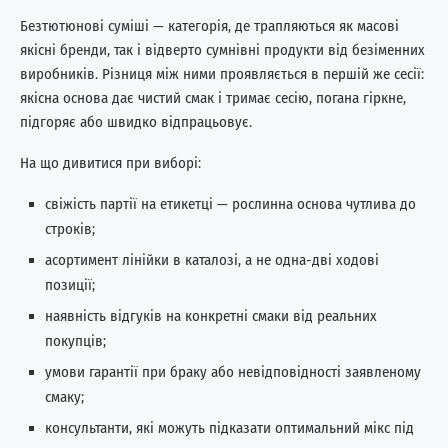
Безтютюнові суміші — категорія, де трапляються як масові
якісні бренди, так і відверто сумнівні продукти від безіменних
виробників. Різниця між ними проявляється в першій же сесії:
якісна основа дає чистий смак і тримає сесію, погана гіркне,
підгоряє або швидко відпрацьовує.
На що дивитися при виборі:
свіжість партії на етикетці — рослинна основа чутлива до
строків;
асортимент лінійки в каталозі, а не одна-дві ходові
позиції;
наявність відгуків на конкретні смаки від реальних
покупців;
умови гарантії при браку або невідповідності заявленому
смаку;
консультанти, які можуть підказати оптимальний мікс під