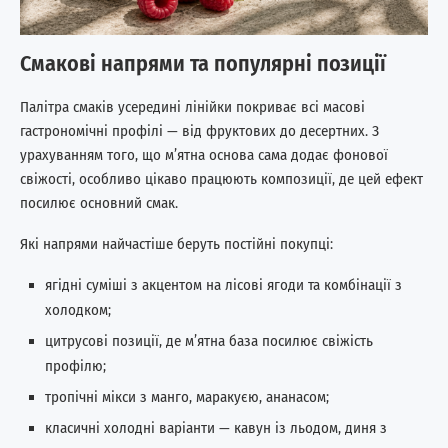
Смакові напрями та популярні позиції
Палітра смаків усередині лінійки покриває всі масові
гастрономічні профілі — від фруктових до десертних. З
урахуванням того, що м’ятна основа сама додає фонової
свіжості, особливо цікаво працюють композиції, де цей ефект
посилює основний смак.
Які напрями найчастіше беруть постійні покупці:
ягідні суміші з акцентом на лісові ягоди та комбінації з
холодком;
цитрусові позиції, де м’ятна база посилює свіжість
профілю;
тропічні мікси з манго, маракуєю, ананасом;
класичні холодні варіанти — кавун із льодом, диня з