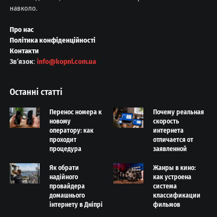
навколо.
Про нас
Політика конфіденційності
Контакти
Звʼязок
:
info@kopnl.com.ua
Останні статті
Перенос номера к
Почему реальная
новому
скорость
оператору: как
интернета
проходит
отличается от
процедура
заявленной
Як обрати
Жанры в кино:
надійного
как устроена
провайдера
система
домашнього
классификации
інтернету в Дніпрі
фильмов