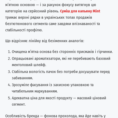
м’ятною основою — і за рахунок фокусу витягнув цю
категорію на серйозний рівень.
Суміш для кальяну Mint
тримає верхні рядки в українських топах продажів
безтютюнового сегмента саме завдяки впізнаваності та
стабільності профілю.
Що відрізняє лінійку від безіменних аналогів:
Очищена м’ятна основа без сторонніх присмаків і гірчинки.
Опрацьовані ароматизатори, які не перебивають базовий
ментоловий шлейф.
Стабільна вологість пачок без потреби досушувати перед
забиванням.
Зрозуміле фасування із захисною упаковкою та
читабельним маркуванням.
Адекватна ціна для якості продукту — масовий ціновий
сегмент.
Особливість бренда — фонова прохолода, яка йде навіть у