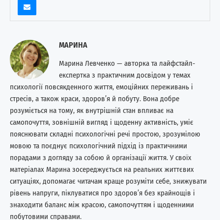
МАРИНА
Марина Левченко — авторка та лайфстайл-
експертка з практичним досвідом у темах
психології повсякденного життя, емоційних переживань і
стресів, а також краси, здоров’я й побуту. Вона добре
розуміється на тому, як внутрішній стан впливає на
самопочуття, зовнішній вигляд і щоденну активність, уміє
пояснювати складні психологічні речі простою, зрозумілою
мовою та поєднує психологічний підхід із практичними
порадами з догляду за собою й організації життя. У своїх
матеріалах Марина зосереджується на реальних життєвих
ситуаціях, допомагає читачам краще розуміти себе, знижувати
рівень напруги, піклуватися про здоров’я без крайнощів і
знаходити баланс між красою, самопочуттям і щоденними
побутовими справами.