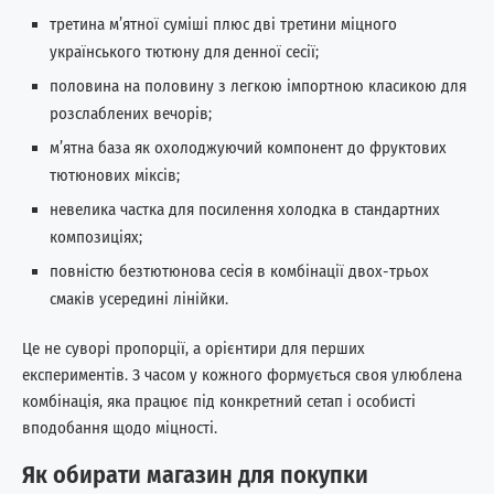
третина м’ятної суміші плюс дві третини міцного
українського тютюну для денної сесії;
половина на половину з легкою імпортною класикою для
розслаблених вечорів;
м’ятна база як охолоджуючий компонент до фруктових
тютюнових міксів;
невелика частка для посилення холодка в стандартних
композиціях;
повністю безтютюнова сесія в комбінації двох-трьох
смаків усередині лінійки.
Це не суворі пропорції, а орієнтири для перших
експериментів. З часом у кожного формується своя улюблена
комбінація, яка працює під конкретний сетап і особисті
вподобання щодо міцності.
Як обирати магазин для покупки