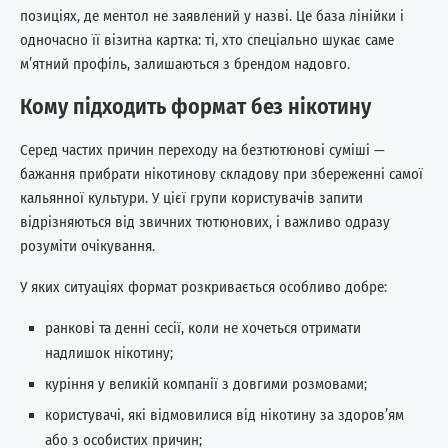
позиціях, де ментол не заявлений у назві. Це база лінійки і
одночасно її візитна картка: ті, хто спеціально шукає саме
м’ятний профіль, залишаються з брендом надовго.
Кому підходить формат без нікотину
Серед частих причин переходу на безтютюнові суміші —
бажання прибрати нікотинову складову при збереженні самої
кальянної культури. У цієї групи користувачів запити
відрізняються від звичних тютюнових, і важливо одразу
розуміти очікування.
У яких ситуаціях формат розкривається особливо добре:
ранкові та денні сесії, коли не хочеться отримати
надлишок нікотину;
куріння у великій компанії з довгими розмовами;
користувачі, які відмовилися від нікотину за здоров’ям
або з особистих причин;