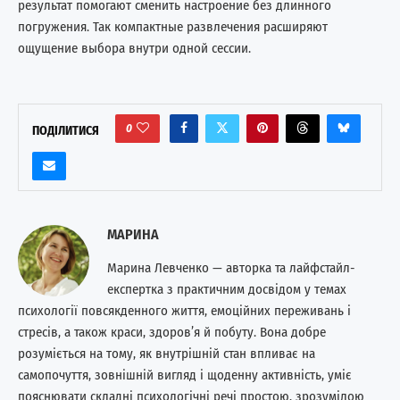
результат помогают сменить настроение без длинного
погружения. Так компактные развлечения расширяют
ощущение выбора внутри одной сессии.
0
ПОДІЛИТИСЯ
МАРИНА
Марина Левченко — авторка та лайфстайл-
експертка з практичним досвідом у темах
психології повсякденного життя, емоційних переживань і
стресів, а також краси, здоров’я й побуту. Вона добре
розуміється на тому, як внутрішній стан впливає на
самопочуття, зовнішній вигляд і щоденну активність, уміє
пояснювати складні психологічні речі простою, зрозумілою