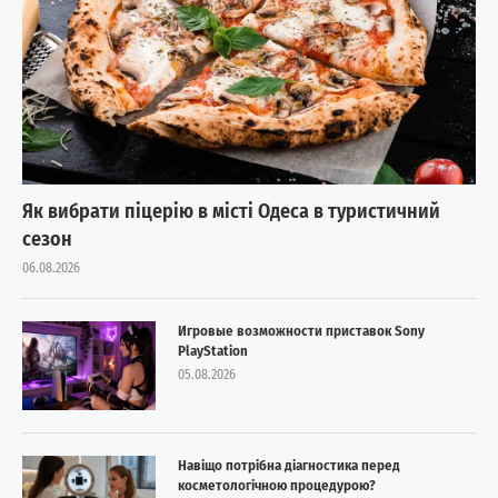
Як вибрати піцерію в місті Одеса в туристичний
сезон
06.08.2026
Игровые возможности приставок Sony
PlayStation
05.08.2026
Навіщо потрібна діагностика перед
косметологічною процедурою?