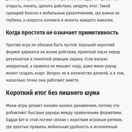
открыть, понять, сделать действие, увидеть итог. Такой
сценарий близок к мобильным развлечениям, где важна не
глубина, а скорость контакта и ясность каждого нажатия.
Когда простота не означает примитивность
Простая игра не обязана быть пустой. Хороший короткий
формат держится на ясном действии, приятной паузе перед
результатом и понятной реакции экрана. Если визуал
аккуратный, а правила не мешают ходу, даже мини-раунд
может создать азарт. Вопрос не в количестве деталей, а в том,
насколько точно они работают вместе.
Короткий итог без лишнего шума
Мини-игры делают онлайн-казино динамичнее, потому что
добавляют быстрые раунды между привычными форматами.
Бадди Бет в этой логике связан с коротким игровым ритмом,
где простые правила, мобильная удобность и мгновенный