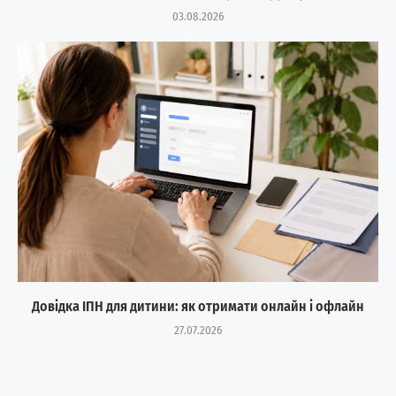
03.08.2026
Довідка ІПН для дитини: як отримати онлайн і офлайн
27.07.2026