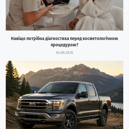
Навіщо потрібна діагностика перед косметологічною
процедурою?
04.08.2026