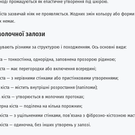
іноді промацуються як еластичне утворення під шкірою.
кіста зазвичай ніяк не проявляється. Жодних змін кольору або форми
х немає.
молочної залози
бувають різними за структурою і походженням. Ось основні види:
ста — тонкостінна, однорідна, заповнена прозорою рідиною;
іста — має перегородки або включення всередині;
іста — з нерівними стінками або пристінковими утвореннями;
кіста — містить внутрішні розростання (папіломи);
 кіста — утворюється в молочних протоках;
ерна кіста — поділена на кілька порожнин;
кіста — з ущільненими стінками, пов’язана з фіброзно-кістозною мас
кіста — одиночна, без інших утворень у залозі.