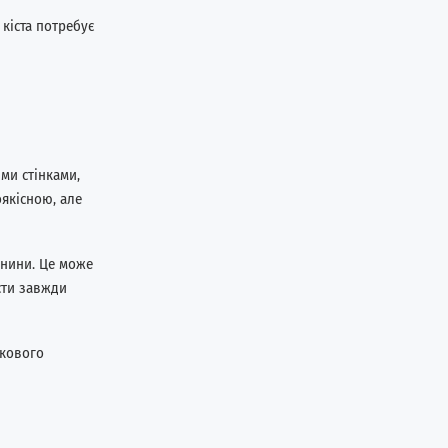
кіста потребує
ми стінками,
якісною, але
жнини. Це може
сти завжди
ткового