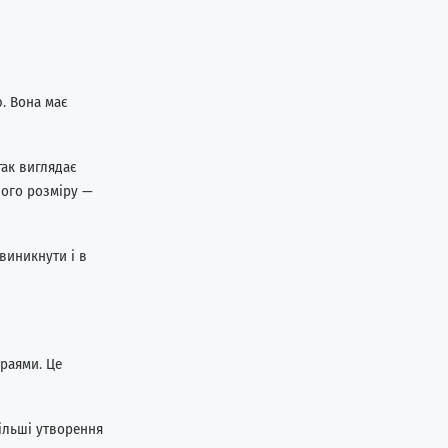
. Вона має
так виглядає
ного розміру —
 виникнути і в
краями. Це
Більші утворення