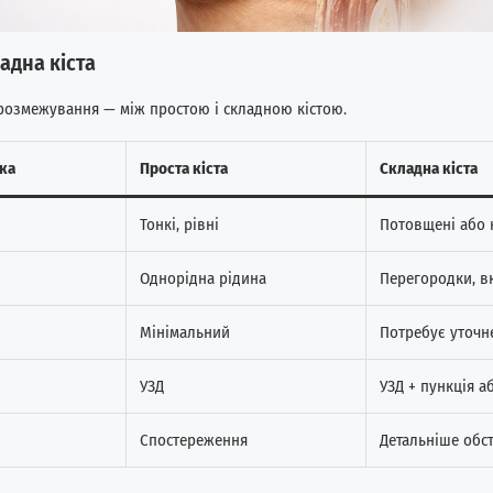
ладна кіста
озмежування — між простою і складною кістою.
ка
Проста кіста
Складна кіста
Тонкі, рівні
Потовщені або 
Однорідна рідина
Перегородки, в
Мінімальний
Потребує уточн
УЗД
УЗД + пункція а
Спостереження
Детальніше обс