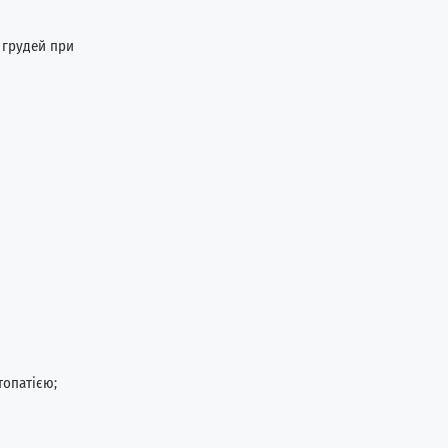
 грудей при
топатією;