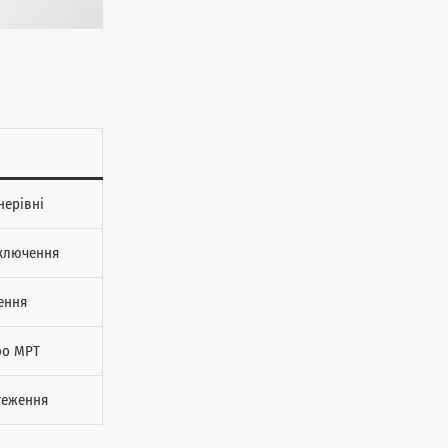
нерівні
ключення
ення
бо МРТ
теження