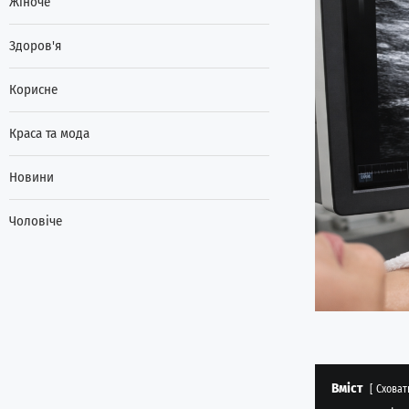
Жіноче
Здоров'я
Корисне
Краса та мода
Новини
Чоловіче
Вміст
Сховат