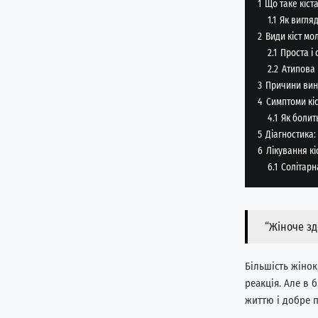
1
Що таке кіст
1.1
Як вигляд
2
Види кіст мо
2.1
Проста і 
2.2
Атипова 
3
Причини вин
4
Симптоми кі
4.1
Як болит
5
Діагностика:
6
Лікування кі
6.1
Солітарн
“Жіноче зд
Більшість жінок
реакція. Але в 
життю і добре 