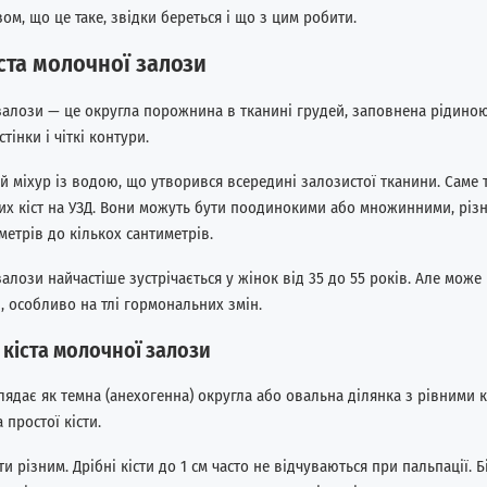
ом, що це таке, звідки береться і що з цим робити.
ста молочної залози
залози — це округла порожнина в тканині грудей, заповнена рідиною
стінки і чіткі контури.
й міхур із водою, що утворився всередині залозистої тканини. Саме 
тих кіст на УЗД. Вони можуть бути поодинокими або множинними, різ
іметрів до кількох сантиметрів.
залози найчастіше зустрічається у жінок від 35 до 55 років. Але може
 особливо на тлі гормональних змін.
 кіста молочної залози
глядає як темна (анехогенна) округла або овальна ділянка з рівними 
 простої кісти.
и різним. Дрібні кісти до 1 см часто не відчуваються при пальпації. 