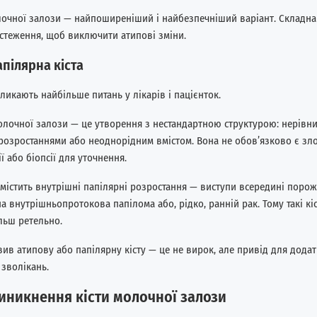
лочної залози — найпоширеніший і найбезпечніший варіант. Складна 
стеження, щоб виключити атипові зміни.
апілярна кіста
ликають найбільше питань у лікарів і пацієнток.
олочної залози — це утворення з нестандартною структурою: нерівни
розростаннями або неоднорідним вмістом. Вона не обов’язково є зло
ї або біопсії для уточнення.
 містить внутрішні папілярні розростання — виступи всередині поро
а внутрішньопротокова папілома або, рідко, ранній рак. Тому такі кі
льш ретельно.
ив атипову або папілярну кісту — це не вирок, але привід для дода
зволікань.
иникнення кісти молочної залози