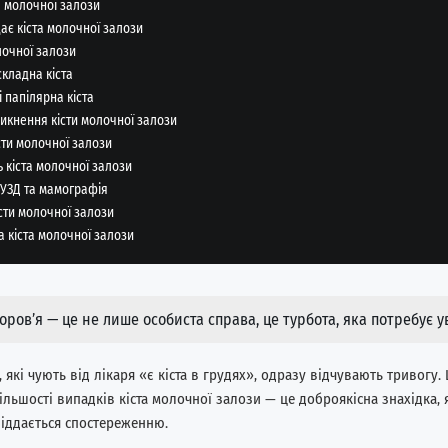
а молочної залози
ає кіста молочної залози
лочної залози
складна кіста
і папілярна кіста
икнення кісти молочної залози
сти молочної залози
ь кіста молочної залози
 УЗД та мамографія
сти молочної залози
а кіста молочної залози
оров’я — це не лише особиста справа, це турбота, яка потребує ува
, які чують від лікаря «є кіста в грудях», одразу відчувають тривогу
більшості випадків кіста молочної залози — це доброякісна знахідка,
піддається спостереженню.