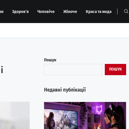
ни
Здоров’я
Чоловіче
Жіноче
Краса та мода
Пошук
і
ПОШУК
Недавні публікації