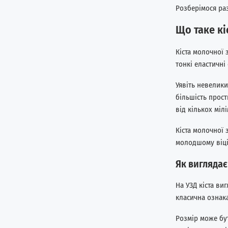
Розберімося раз
Що таке кі
Кіста молочної 
тонкі еластичні 
Уявіть невелики
більшість прос
від кількох міл
Кіста молочної 
молодшому віці,
Як виглядає
На УЗД кіста ви
класична ознака
Розмір може бут