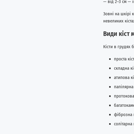
— від 2–3 см — 
Зовні на шкірі 
невеликих кіста
Види кіст 
Кісти в грудях 
проста кі
складна к
атипова к
папілярна 
протокова
багатокам
фіброзна 
солітарна 