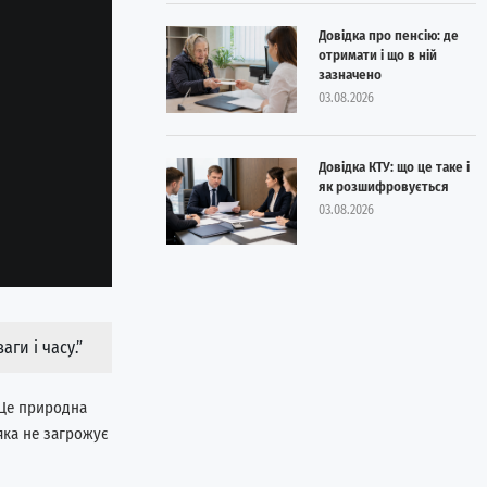
Довідка про пенсію: де
отримати і що в ній
зазначено
03.08.2026
Довідка КТУ: що це таке і
як розшифровується
03.08.2026
ги і часу.”
. Це природна
 яка не загрожує