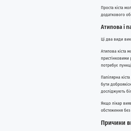
Проста кіста мо
додаткового об
Атипова і п
Ці два види вик
Атипова кіста м
пристінковими 
потребує пункці
Папілярна кіста
бути доброякісн
досліджують бі
Якщо лікар вияв
обстеження без 
Причини в